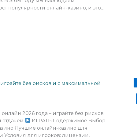
. В этом году мы наблюдаем
ст популярности онлайн-казино, и это…
 играйте без рисков и с максимальной
онлайн 2026 года – играйте без рисков
й отдачей
ИГРАТЬ Содержимое Выбор
азино Лучшие онлайн-казино для
и Условия для игроков: лицензии,