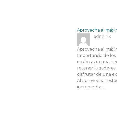
Aprovecha al máxim
admlnlx
Aprovecha al máxim
Importancia de los 
casinos son una he
retener jugadores.
disfrutar de una e
Al aprovechar esto
incrementar…