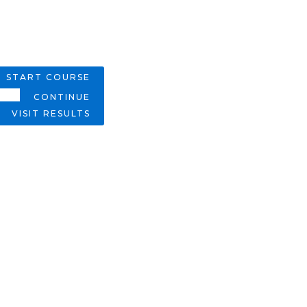
START COURSE
CONTINUE
VISIT RESULTS