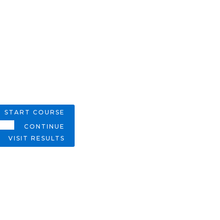
START COURSE
CONTINUE
VISIT RESULTS