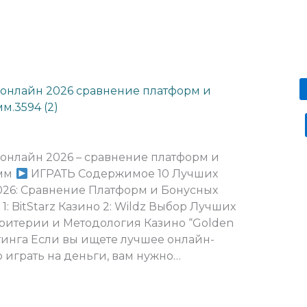
 онлайн 2026 сравнение платформ и
м.3594 (2)
 онлайн 2026 – сравнение платформ и
амм
ИГРАТЬ Содержимое 10 Лучших
026: Сравнение Платформ и Бонусных
: BitStarz Казино 2: Wildz Выбор Лучших
ритерии и Методология Казино “Golden
йтинга Если вы ищете лучшее онлайн-
о играть на деньги, вам нужно…