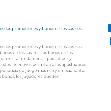
o las promociones y bonos en los casinos
o las promociones y bonos en los casinos
bonos en los casinos Los bonos en los
rramienta fundamental para atraer y
 Estos incentivos permiten a los apostadores
xperiencia de juego más rica y emocionante.
s bonos, los jugadores pueden