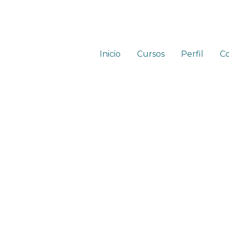
Inicio
Cursos
Perfil
C