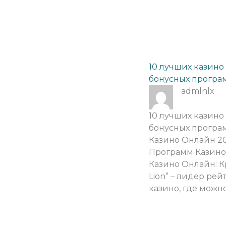
10 лучших казино
бонусных програм
admlnlx
10 лучших казино
бонусных прогр
Казино Онлайн 2
Программ Казино 1
Казино Онлайн: К
Lion” – лидер ре
казино, где можн