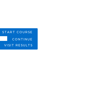
START COURSE
CONTINUE
VISIT RESULTS