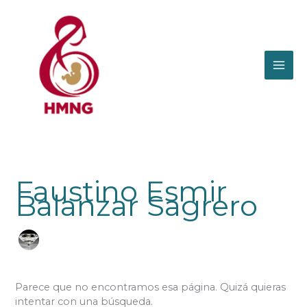
Ir
al
contenido
Faustino Esmir
Balanzar Sagrero
Parece que no encontramos esa página. Quizá quieras
intentar con una búsqueda.