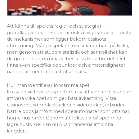
Att känna till spelets regler och strategi är
grundläggande, men det är också avgörande att förstå
de mekanismer som ligger bakom casinots
utformning. Många spelare fokuserar enbart på lycka,
men genom att studera statistik och sannolikhet kan
du göra mer informerade beslut vid spelbordet. Det
finns även specifika tidpunkter och omständigheter
när det är mer fördelaktigt att satsa.
Hur man identifierar lönsamma spel
En av de viktigaste aspekterna av att vinna på casino är
att veta vilka spel som ger bäst avkastning. Vissa
casinospel, som blackjack och videopoker, erbjuder
bättre odds jämfört med spelautomater som ofta har
högre husfördel. Genom att fokusera på spel med
lägre husfördel kan du öka chanserna att vinna i
längden.