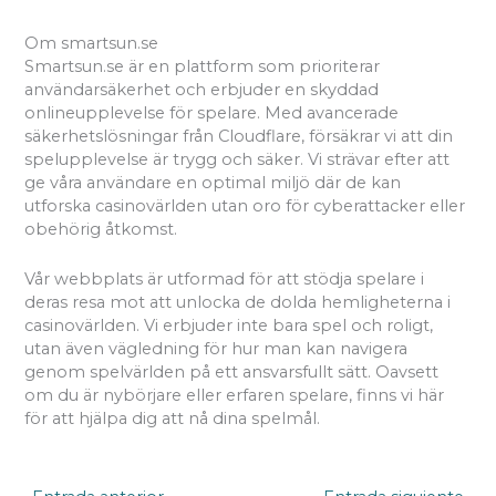
Om smartsun.se
Smartsun.se är en plattform som prioriterar
användarsäkerhet och erbjuder en skyddad
onlineupplevelse för spelare. Med avancerade
säkerhetslösningar från Cloudflare, försäkrar vi att din
spelupplevelse är trygg och säker. Vi strävar efter att
ge våra användare en optimal miljö där de kan
utforska casinovärlden utan oro för cyberattacker eller
obehörig åtkomst.
Vår webbplats är utformad för att stödja spelare i
deras resa mot att unlocka de dolda hemligheterna i
casinovärlden. Vi erbjuder inte bara spel och roligt,
utan även vägledning för hur man kan navigera
genom spelvärlden på ett ansvarsfullt sätt. Oavsett
om du är nybörjare eller erfaren spelare, finns vi här
för att hjälpa dig att nå dina spelmål.