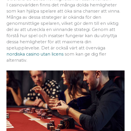
I casinovärlden finns det många dolda hemligheter
som kan hjälpa spelare att öka sina chanser att vinna.
Många av dessa strategier är okända för den
genomsnittlige spelaren, vilket gör dem till en viktig
del av att utveckla en vinnande strategi. Genom att
förstå hur spel och insatser fungerar kan du utnyttja
dessa hemligheter för att maximera din
spelupplevelse. Det är också värt att överväga
nordiska casino utan licens
som kan ge dig fler
alternativ.