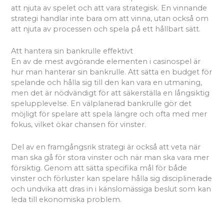
att njuta av spelet och att vara strategisk. En vinnande
strategi handlar inte bara om att vinna, utan också om
att njuta av processen och spela på ett hållbart sätt.
Att hantera sin bankrulle effektivt
En av de mest avgörande elementen i casinospel är
hur man hanterar sin bankrulle. Att sätta en budget för
spelande och hålla sig till den kan vara en utmaning,
men det är nödvändigt för att säkerställa en långsiktig
spelupplevelse. En välplanerad bankrulle gör det
möjligt för spelare att spela längre och ofta med mer
fokus, vilket ökar chansen för vinster.
Del av en framgångsrik strategi är också att veta när
man ska gå för stora vinster och när man ska vara mer
försiktig. Genom att sätta specifika mål för både
vinster och förluster kan spelare hålla sig disciplinerade
och undvika att dras in i känslomässiga beslut som kan
leda till ekonomiska problem.