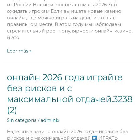
из России Новые игровые автоматы 2026: что
ожидать игрокам Если вы ищете новые казино
онлайн , где можно играть на деньги, то вы в
правильном месте. В этом году мы наблюдаем
стремительный рост популярности онлайн-казино,
и это
себя
Leer más »
новые
казино
онлайн
онлайн 2026 года играйте
2026
с
без рисков и с
лучшими
игровыми
максимальной отдачей.3238
автоматами.6790
(2)
(3)
Sin categoría
/
admlnlx
Надежные казино онлайн 2026 года – играйте без
рисков и с максимальной отдачей
ИГРАТЬ