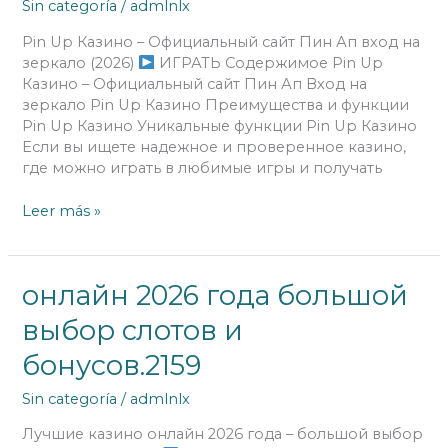
Sin categoría
/
admlnlx
программ.3594
(2)
Pin Up Казино – Официальный сайт Пин Ап вход на
зеркало (2026)
ИГРАТЬ Содержимое Pin Up
Казино – Официальный сайт Пин Ап Вход на
зеркало Pin Up Казино Преимущества и функции
Pin Up Казино Уникальные функции Pin Up Казино
Если вы ищете надежное и проверенное казино,
где можно играть в любимые игры и получать
Pin
Leer más »
Up
Казино
–
онлайн 2026 года большой
Официальный
сайт
выбор слотов и
Пин
Ап
бонусов.2159
вход
Sin categoría
/
admlnlx
на
зеркало
Лучшие казино онлайн 2026 года – большой выбор
2026.5325