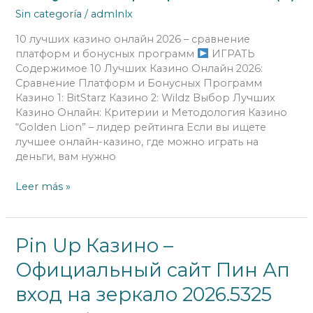
Sin categoría
/
admlnlx
casinos
10 лучших казино онлайн 2026 – сравнение
платформ и бонусных программ
ИГРАТЬ
Содержимое 10 Лучших Казино Онлайн 2026:
Сравнение Платформ и Бонусных Программ
Казино 1: BitStarz Казино 2: Wildz Выбор Лучших
Казино Онлайн: Критерии и Методология Казино
“Golden Lion” – лидер рейтинга Если вы ищете
лучшее онлайн-казино, где можно играть на
деньги, вам нужно
10
Leer más »
лучших
казино
онлайн
Pin Up Казино –
2026
сравнение
Официальный сайт Пин Ап
платформ
и
вход на зеркало 2026.5325
бонусных