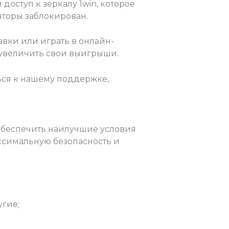
доступ к зеркалу 1win, которое
нторы заблокирован.
авки или играть в онлайн-
м увеличить свои выигрыши.
ься к нашему поддержке,
ы обеспечить наилучшие условия
аксимальную безопасность и
угие;