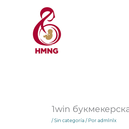
Ir
al
contenido
1win букмекерска
/
Sin categoría
/ Por
admlnlx