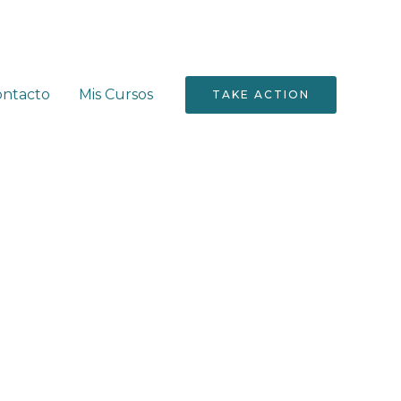
ontacto
Mis Cursos
TAKE ACTION