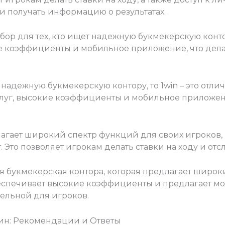
 и получать информацию о результатах.
выбор для тех, кто ищет надежную букмекерскую кон
е коэффициенты и мобильное приложение, что дела
надежную букмекерскую контору, то 1win – это отл
луг, высокие коэффициенты и мобильное приложени
лагает широкий спектр функций для своих игроков
Это позволяет игрокам делать ставки на ходу и отс
ая букмекерская контора, которая предлагает широк
еспечивает высокие коэффициенты и предлагает м
тельной для игроков.
вин: Рекомендации и Ответы