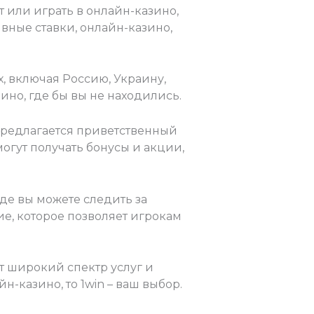
 или играть в онлайн-казино,
ивные ставки, онлайн-казино,
х, включая Россию, Украину,
зино, где бы вы не находились.
 предлагается приветственный
огут получать бонусы и акции,
где вы можете следить за
е, которое позволяет игрокам
ет широкий спектр услуг и
н-казино, то 1win – ваш выбор.