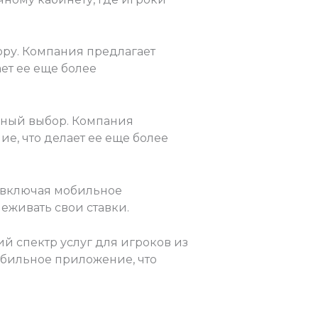
тору. Компания предлагает
ет ее еще более
ичный выбор. Компания
е, что делает ее еще более
, включая мобильное
леживать свои ставки.
ий спектр услуг для игроков из
обильное приложение, что