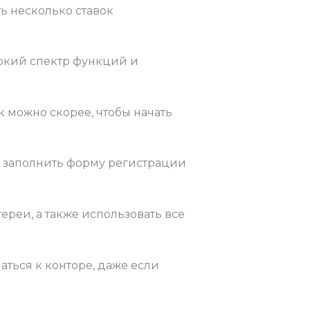
ть несколько ставок
рокий спектр функций и
к можно скорее, чтобы начать
, заполнить форму регистрации
тереи, а также использовать все
аться к конторе, даже если