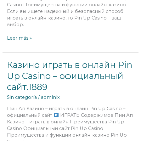
Casino Преимущества и функции онлайн-казино
Если вы ищете надежный и безопасный способ
играть в онлайн-казино, то Pin Up Casino – ваш
выбор.
Казино
Leer más »
играть
в
онлайн
Казино играть в онлайн Pin
Pin
Up
Up Casino – официальный
Casino
–
сайт.1889
официальный
Sin categoría
/
admlnlx
сайт.2384
Пин Ап Казино – играть в онлайн Pin Up Casino –
официальный сайт
ИГРАТЬ Содержимое Пин Ап
Казино – играть в онлайн Преимущества Pin Up
Casino Официальный сайт Pin Up Casino
Преимущества и функции онлайн-казино Pin Up