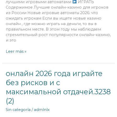
лучшими игровыми автоматами
ИГРАТЬ
Содержимое Лучшие онлайн-казино для игроков
из России Новые игровые автоматы 2026: что
ожидать игрокам Если вы ищете новые казино
онлайн , где можно играть на деньги, то вы в
правильном месте. В этом году мы наблюдаем
стремительный рост популярности онлайн-казино,
и это
себя
Leer más »
новые
казино
онлайн
онлайн 2026 года играйте
2026
с
без рисков и с
лучшими
игровыми
максимальной отдачей.3238
автоматами.6790
(2)
(3)
Sin categoría
/
admlnlx