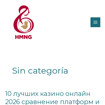
Ir
al
contenido
Sin categoría
10 лучших казино онлайн
2026 сравнение платформ и