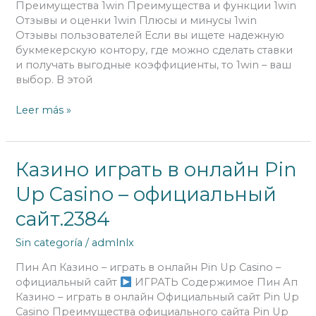
Преимущества 1win Преимущества и функции 1win
Отзывы и оценки 1win Плюсы и минусы 1win
Отзывы пользователей Если вы ищете надежную
букмекерскую контору, где можно сделать ставки
и получать выгодные коэффициенты, то 1win – ваш
выбор. В этой
1win
Leer más »
букмекерская
контора
1вин.4709
Казино играть в онлайн Pin
Up Casino – официальный
сайт.2384
Sin categoría
/
admlnlx
Пин Ап Казино – играть в онлайн Pin Up Casino –
официальный сайт
ИГРАТЬ Содержимое Пин Ап
Казино – играть в онлайн Официальный сайт Pin Up
Casino Преимущества официального сайта Pin Up