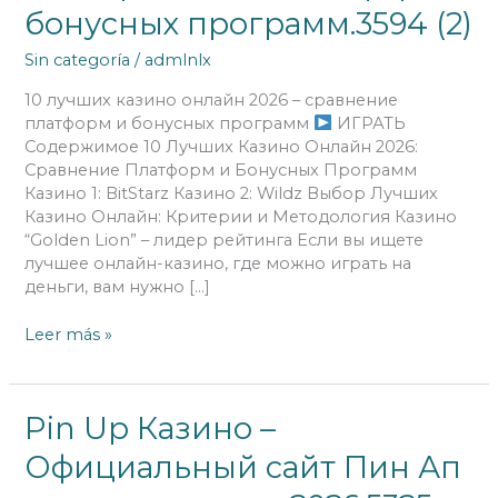
бонусных программ.3594 (2)
Sin categoría
/
admlnlx
10 лучших казино онлайн 2026 – сравнение
платформ и бонусных программ
ИГРАТЬ
Содержимое 10 Лучших Казино Онлайн 2026:
Сравнение Платформ и Бонусных Программ
Казино 1: BitStarz Казино 2: Wildz Выбор Лучших
Казино Онлайн: Критерии и Методология Казино
“Golden Lion” – лидер рейтинга Если вы ищете
лучшее онлайн-казино, где можно играть на
деньги, вам нужно […]
10
Leer más »
лучших
казино
онлайн
Pin Up Казино –
2026
сравнение
Официальный сайт Пин Ап
платформ
и