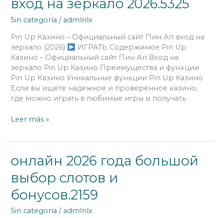
вход на зеркало 2026.5325
бонусных
Sin categoría
/
admlnlx
программ.3594
(2)
Pin Up Казино – Официальный сайт Пин Ап вход на
зеркало (2026)
ИГРАТЬ Содержимое Pin Up
Казино – Официальный сайт Пин Ап Вход на
зеркало Pin Up Казино Преимущества и функции
Pin Up Казино Уникальные функции Pin Up Казино
Если вы ищете надежное и проверенное казино,
где можно играть в любимые игры и получать
Pin
Leer más »
Up
Казино
–
онлайн 2026 года большой
Официальный
сайт
выбор слотов и
Пин
Ап
бонусов.2159
вход
Sin categoría
/
admlnlx
на