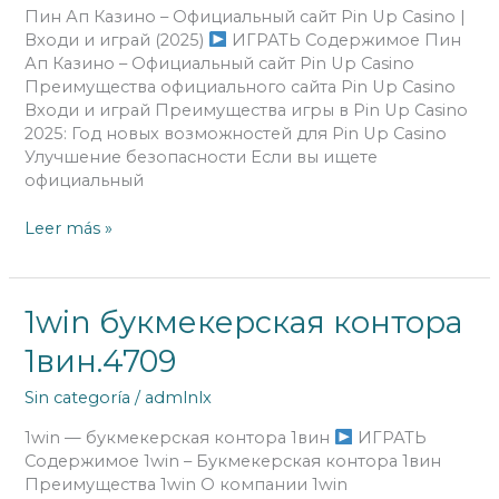
(2)
Пин Ап Казино – Официальный сайт Pin Up Casino |
Входи и играй (2025)
ИГРАТЬ Содержимое Пин
Ап Казино – Официальный сайт Pin Up Casino
Преимущества официального сайта Pin Up Casino
Входи и играй Преимущества игры в Pin Up Casino
2025: Год новых возможностей для Pin Up Casino
Улучшение безопасности Если вы ищете
официальный
Казино
Leer más »
–
Официальный
сайт
1win букмекерская контора
Pin
Up
1вин.4709
Casino
Входи
Sin categoría
/
admlnlx
и
играй
1win — букмекерская контора 1вин
ИГРАТЬ
2025.1444
Содержимое 1win – Букмекерская контора 1вин
Преимущества 1win О компании 1win