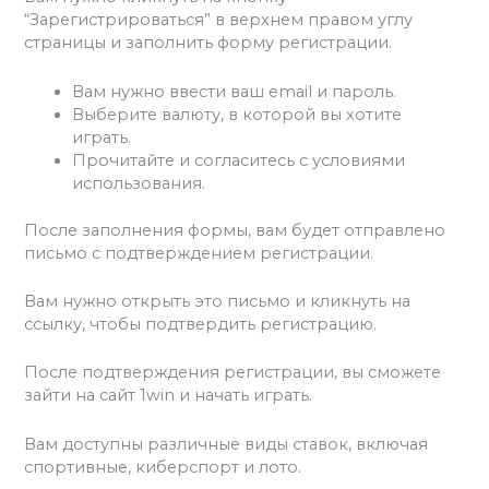
“Зарегистрироваться” в верхнем правом углу
страницы и заполнить форму регистрации.
Вам нужно ввести ваш email и пароль.
Выберите валюту, в которой вы хотите
играть.
Прочитайте и согласитесь с условиями
использования.
После заполнения формы, вам будет отправлено
письмо с подтверждением регистрации.
Вам нужно открыть это письмо и кликнуть на
ссылку, чтобы подтвердить регистрацию.
После подтверждения регистрации, вы сможете
зайти на сайт 1win и начать играть.
Вам доступны различные виды ставок, включая
спортивные, киберспорт и лото.