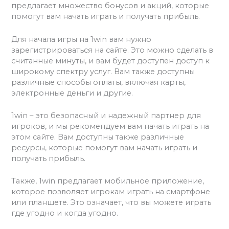
предлагает множество бонусов и акций, которые
помогут вам начать играть и получать прибыль.
Для начала игры на 1win вам нужно
зарегистрироваться на сайте. Это можно сделать в
считанные минуты, и вам будет доступен доступ к
широкому спектру услуг. Вам также доступны
различные способы оплаты, включая карты,
электронные деньги и другие.
1win – это безопасный и надежный партнер для
игроков, и мы рекомендуем вам начать играть на
этом сайте. Вам доступны также различные
ресурсы, которые помогут вам начать играть и
получать прибыль.
Также, 1win предлагает мобильное приложение,
которое позволяет игрокам играть на смартфоне
или планшете. Это означает, что вы можете играть
где угодно и когда угодно.