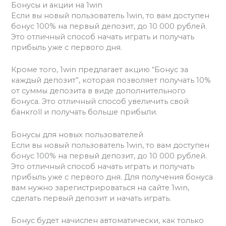
Бонусы и акции на 1win
Если вы новый пользователь 1win, то вам доступен
бонус 100% на первый депозит, до 10 000 рублей.
Это отличный способ начать играть и получать
прибыль уже с первого дня.
Кроме того, 1win предлагает акцию “Бонус за
каждый депозит”, которая позволяет получать 10%
от суммы депозита в виде дополнительного
бонуса. Это отличный способ увеличить свой
банкroll и получать больше прибыли.
Бонусы для новых пользователей
Если вы новый пользователь 1win, то вам доступен
бонус 100% на первый депозит, до 10 000 рублей.
Это отличный способ начать играть и получать
прибыль уже с первого дня. Для получения бонуса
вам нужно зарегистрироваться на сайте 1win,
сделать первый депозит и начать играть.
Бонус будет начислен автоматически, как только