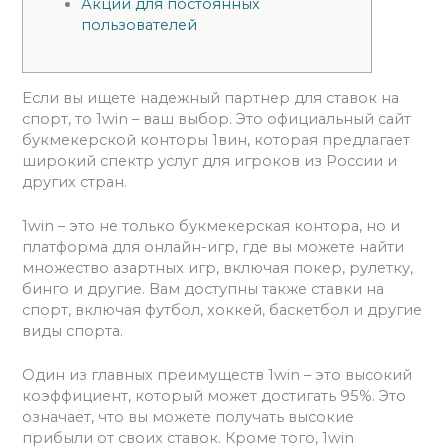
Акции для постоянных
пользователей
Если вы ищете надежный партнер для ставок на
спорт, то 1win – ваш выбор. Это официальный сайт
букмекерской конторы 1вин, которая предлагает
широкий спектр услуг для игроков из России и
других стран.
1win – это не только букмекерская контора, но и
платформа для онлайн-игр, где вы можете найти
множество азартных игр, включая покер, рулетку,
бинго и другие. Вам доступны также ставки на
спорт, включая футбол, хоккей, баскетбол и другие
виды спорта.
Один из главных преимуществ 1win – это высокий
коэффициент, который может достигать 95%. Это
означает, что вы можете получать высокие
прибыли от своих ставок. Кроме того, 1win