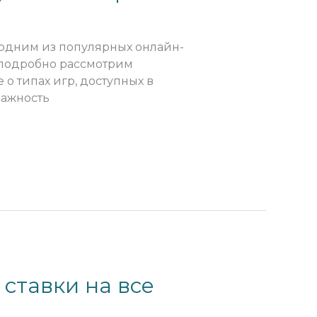
 одним из популярных онлайн-
 подробно рассмотрим
о типах игр, доступных в
важность
ставки на все