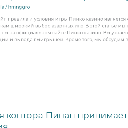
ía
/
hmnggro
т: правила и условия игры Пинко казино является
кам широкий выбор азартных игр. В этой статье мы
ры на официальном сайте Пинко казино. Вы узнаете 
ации и вывода выигрышей. Кроме того, мы обсудим 
я контора Пинап принимает 
ия