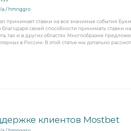
ía
/
hmnggro
ап принимает ставки на все значимые события Бук
 благодаря своей способности принимать ставки на
а, так и в других областях. Многообразие предлож
лярных в России. В этой статье мы детально рассмо
держке клиентов Mostbet
ía
/
hmnggro