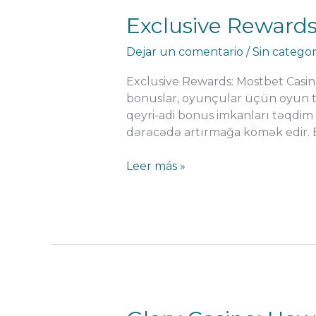
рабочее
Exclusive Rewards
на
сегодня?
Dejar un comentario
/
Sin categor
Exclusive Rewards: Mostbet Casi
bonuslar, oyunçular üçün oyun təc
qeyri-adi bonus imkanları təqdim
dərəcədə artırmağa kömək edir. 
Exclusive
Leer más »
Rewards:
Mostbet
Casino-
da
Live
Casino
Bonusları