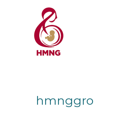
Ir
al
contenido
hmnggro