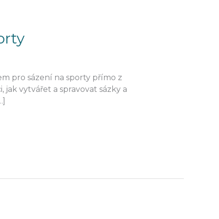
orty
jem pro sázení na sporty přímo z
, jak vytvářet a spravovat sázky a
…]