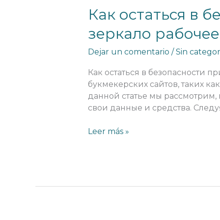
KZ
Как остаться в 
для
игроков
зеркало рабочее
РК
Dejar un comentario
/
Sin categor
Как остаться в безопасности п
букмекерских сайтов, таких как
данной статье мы рассмотрим,
свои данные и средства. След
Как
Leer más »
остаться
в
безопасности
при
использовании
1xbet
зеркало