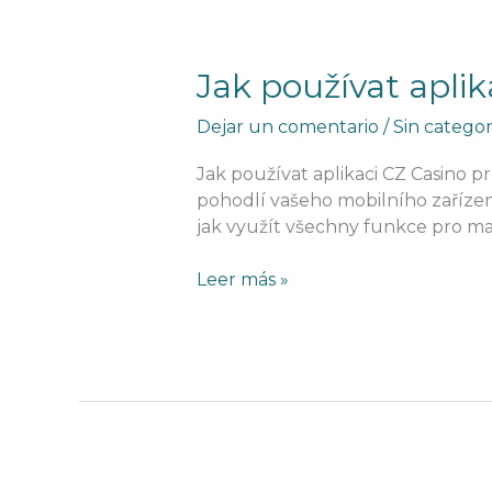
Jak používat aplik
Dejar un comentario
/
Sin categor
Jak používat aplikaci CZ Casino p
pohodlí vašeho mobilního zařízení.
jak využít všechny funkce pro max
Jak
Leer más »
používat
aplikaci
CZ
Casino
pro
sázení
na
sporty