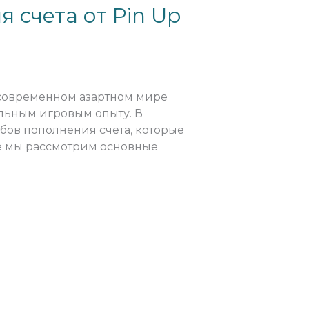
счета от Pin Up
 современном азартном мире
льным игровым опыту. В
бов пополнения счета, которые
ье мы рассмотрим основные