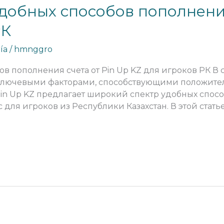
обных способов пополнения 
РК
ía
/
hmnggro
в пополнения счета от Pin Up KZ для игроков РК В
 ключевыми факторами, способствующими положите
in Up KZ предлагает широкий спектр удобных спосо
для игроков из Республики Казахстан. В этой стат