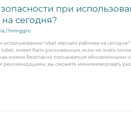
безопасности при использова
 на сегодня?
ía
/
hmnggro
ри использовании 1xbet зеркало рабочее на сегодня
 1xbet, может быть рискованным, если не знать осно
 как можно безопасно пользоваться обновлёнными с
уя рекомендациям, вы сможете минимизировать ри