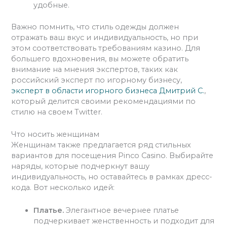
удобные.
Важно помнить, что стиль одежды должен
отражать ваш вкус и индивидуальность, но при
этом соответствовать требованиям казино. Для
большего вдохновения, вы можете обратить
внимание на мнения экспертов, таких как
российский эксперт по игорному бизнесу,
эксперт в области игорного бизнеса Дмитрий С.
,
который делится своими рекомендациями по
стилю на своем Twitter.
Что носить женщинам
Женщинам также предлагается ряд стильных
вариантов для посещения Pinco Casino. Выбирайте
наряды, которые подчеркнут вашу
индивидуальность, но оставайтесь в рамках дресс-
кода. Вот несколько идей:
Платье.
Элегантное вечернее платье
подчеркивает женственность и подходит для