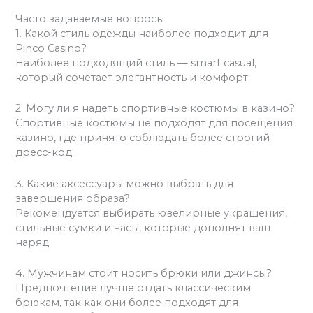
Часто задаваемые вопросы
1. Какой стиль одежды наиболее подходит для
Pinco Casino?
Наиболее подходящий стиль — smart casual,
который сочетает элегантность и комфорт.
2. Могу ли я надеть спортивные костюмы в казино?
Спортивные костюмы не подходят для посещения
казино, где принято соблюдать более строгий
дресс-код.
3. Какие аксессуары можно выбрать для
завершения образа?
Рекомендуется выбирать ювелирные украшения,
стильные сумки и часы, которые дополнят ваш
наряд.
4. Мужчинам стоит носить брюки или джинсы?
Предпочтение лучше отдать классическим
брюкам, так как они более подходят для