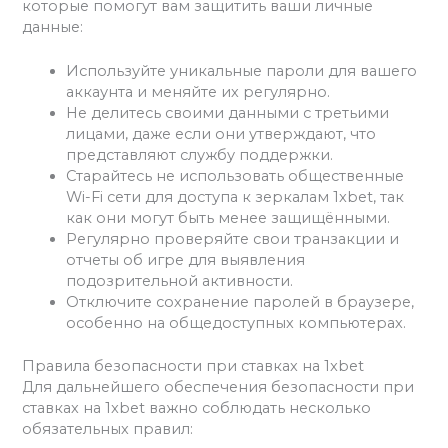
которые помогут вам защитить ваши личные
данные:
Используйте уникальные пароли для вашего
аккаунта и меняйте их регулярно.
Не делитесь своими данными с третьими
лицами, даже если они утверждают, что
представляют службу поддержки.
Старайтесь не использовать общественные
Wi-Fi сети для доступа к зеркалам 1xbet, так
как они могут быть менее защищёнными.
Регулярно проверяйте свои транзакции и
отчеты об игре для выявления
подозрительной активности.
Отключите сохранение паролей в браузере,
особенно на общедоступных компьютерах.
Правила безопасности при ставках на 1xbet
Для дальнейшего обеспечения безопасности при
ставках на 1xbet важно соблюдать несколько
обязательных правил: