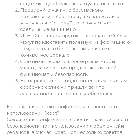
соцсетях, где обсуждают актуальные ссылки.
Проверяйте наличие безопасного
подключения. Убедитесь, что адрес сайта
начинается с “https://” – это значит, что
соединение защищено.
Изучайте отзывы других пользователей. Они
могут предоставить полезную информацию о
том, насколько безопасным является
конкретное зеркало.
Сравнивайте различные зеркала, чтобы
узнать, какие из них предлагают лучший
функционал и безопасность.
Не переходите по подозрительным ссылкам,
особенно если они пришли вам по
электронной почте или в сообщениях.
Как сохранять свою конфиденциальность при
использовании 1xbet?
Сохранение конфиденциальности – важный аспект
безопасности при использовании любых онлайн-
сервисов, включая 1xbet. Вот несколько советов,