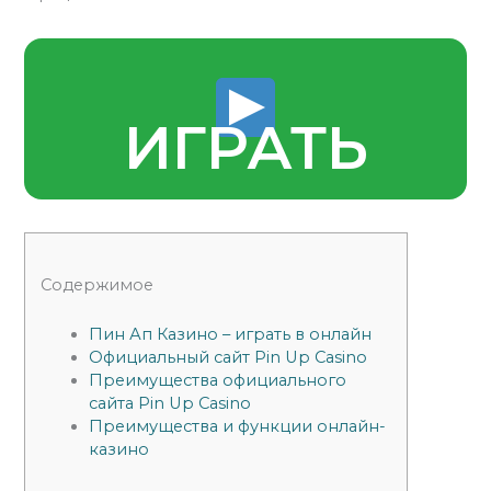
ИГРАТЬ
Содержимое
Пин Ап Казино – играть в онлайн
Официальный сайт Pin Up Casino
Преимущества официального
сайта Pin Up Casino
Преимущества и функции онлайн-
казино