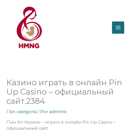
Ir
al
contenido
Казино играть в онлайн Pin
Up Casino – официальный
сайт.2384
/
Sin categoría
/ Por
admlnlx
Пин Ап Казино – играть в онлайн Pin Up Casino –
официальный сайт