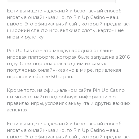
Если вы ищете надежный и безопасный способ
играть в онлайн-казино, то Pin Up Casino – ваш
выбор. Это официальный сайт, который предлагает
широкий спектр игр, включая слоты, карточные
игры и рулетку.
Pin Up Casino – это международная онлайн-
игровая платформа, которая была запущена в 2016
году. С тех пор она стала одним из самых
популярных онлайн-казино в мире, привлекая
игроков из более 50 стран.
Кроме того, на официальном сайте Pin Up Casino
вы можете найти подробную информацию о
правилах игры, условиях аккаунта и других важных
аспектах.
Если вы ищете надежный и безопасный способ
играть в онлайн-казино, то Pin Up Casino – ваш
выбор. Это официальный сайт, который предлагает