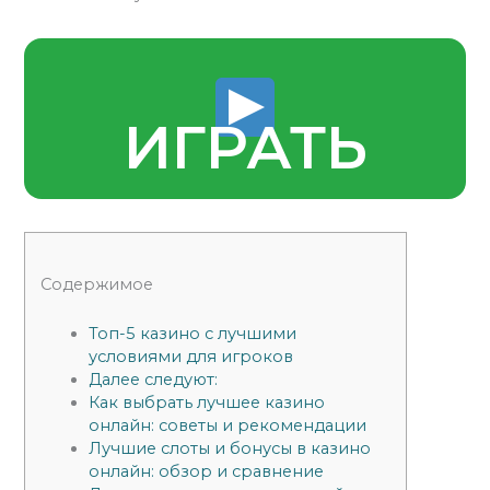
ИГРАТЬ
Содержимое
Топ-5 казино с лучшими
условиями для игроков
Далее следуют:
Как выбрать лучшее казино
онлайн: советы и рекомендации
Лучшие слоты и бонусы в казино
онлайн: обзор и сравнение