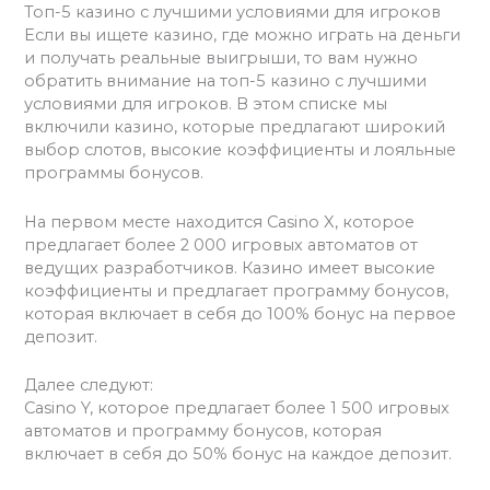
Топ-5 казино с лучшими условиями для игроков
Если вы ищете казино, где можно играть на деньги
и получать реальные выигрыши, то вам нужно
обратить внимание на топ-5 казино с лучшими
условиями для игроков. В этом списке мы
включили казино, которые предлагают широкий
выбор слотов, высокие коэффициенты и лояльные
программы бонусов.
На первом месте находится Casino X, которое
предлагает более 2 000 игровых автоматов от
ведущих разработчиков. Казино имеет высокие
коэффициенты и предлагает программу бонусов,
которая включает в себя до 100% бонус на первое
депозит.
Далее следуют:
Casino Y, которое предлагает более 1 500 игровых
автоматов и программу бонусов, которая
включает в себя до 50% бонус на каждое депозит.