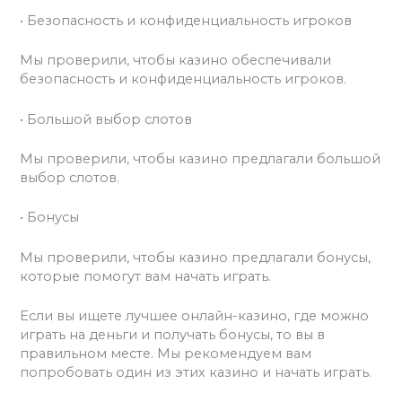
• Безопасность и конфиденциальность игроков
Мы проверили, чтобы казино обеспечивали
безопасность и конфиденциальность игроков.
• Большой выбор слотов
Мы проверили, чтобы казино предлагали большой
выбор слотов.
• Бонусы
Мы проверили, чтобы казино предлагали бонусы,
которые помогут вам начать играть.
Если вы ищете лучшее онлайн-казино, где можно
играть на деньги и получать бонусы, то вы в
правильном месте. Мы рекомендуем вам
попробовать один из этих казино и начать играть.