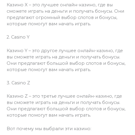
Казино X – это лучшее онлайн-казино, где вы
сможете играть на деньги и получать бонусы. Они
предлагают огромный выбор слотов и бонусы,
которые помогут вам начать играть.
2. Casino Y
Казино Y – это другое лучшее онлайн-казино, где
вы сможете играть на деньги и получать бонусы.
Они предлагают большой выбор слотов и бонусы,
которые помогут вам начать играть.
3. Casino Z
Казино Z – это третье лучшее онлайн-казино, где
вы сможете играть на деньги и получать бонусы.
Они предлагают большой выбор слотов и бонусы,
которые помогут вам начать играть.
Вот почему мы выбрали эти казино: