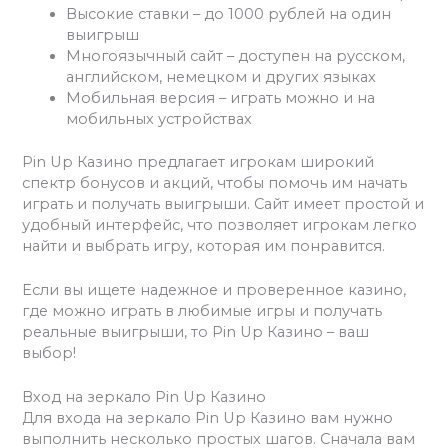
Высокие ставки – до 1000 рублей на один
выигрыш
Многоязычный сайт – доступен на русском,
английском, немецком и других языках
Мобильная версия – играть можно и на
мобильных устройствах
Pin Up Казино предлагает игрокам широкий
спектр бонусов и акций, чтобы помочь им начать
играть и получать выигрыши. Сайт имеет простой и
удобный интерфейс, что позволяет игрокам легко
найти и выбрать игру, которая им понравится.
Если вы ищете надежное и проверенное казино,
где можно играть в любимые игры и получать
реальные выигрыши, то Pin Up Казино – ваш
выбор!
Вход на зеркало Pin Up Казино
Для входа на зеркало Pin Up Казино вам нужно
выполнить несколько простых шагов. Сначала вам