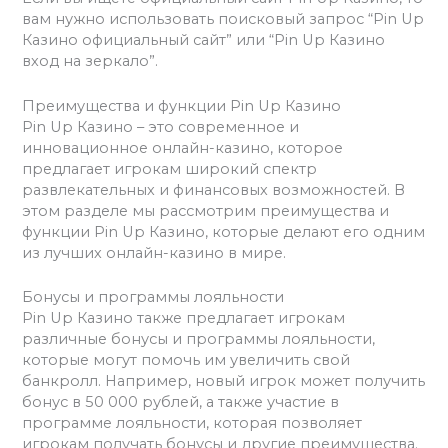
вам нужно использовать поисковый запрос “Pin Up
Казино официальный сайт” или “Pin Up Казино
вход на зеркало”.
Преимущества и функции Pin Up Казино
Pin Up Казино – это современное и
инновационное онлайн-казино, которое
предлагает игрокам широкий спектр
развлекательных и финансовых возможностей. В
этом разделе мы рассмотрим преимущества и
функции Pin Up Казино, которые делают его одним
из лучших онлайн-казино в мире.
Бонусы и программы лояльности
Pin Up Казино также предлагает игрокам
различные бонусы и программы лояльности,
которые могут помочь им увеличить свой
банкролл. Например, новый игрок может получить
бонус в 50 000 рублей, а также участие в
программе лояльности, которая позволяет
игрокам получать бонусы и другие преимущества.