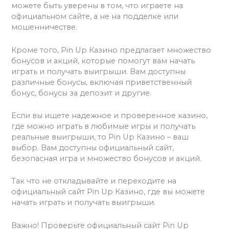
можете быть уверены в том, что играете на
официальном сайте, а не на подделке или
мошенничестве.
Кроме того, Pin Up Казино предлагает множество
бонусов и акций, которые помогут вам начать
играть и получать выигрыши. Вам доступны
различные бонусы, включая приветственный
бонус, бонусы за депозит и другие.
Если вы ищете надежное и проверенное казино,
где можно играть в любимые игры и получать
реальные выигрыши, то Pin Up Казино – ваш
выбор. Вам доступны официальный сайт,
безопасная игра и множество бонусов и акций.
Так что не откладывайте и переходите на
официальный сайт Pin Up Казино, где вы можете
начать играть и получать выигрыши.
Важно! Проверьте официальный сайт Pin Up