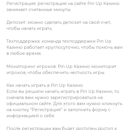
Регистрация: регистрация на сайте Pin Up Казино
занимает считанные минуты.
Депозит: можно сделать депозит на свой счет,
чтобы начать играть.
Техподдержка: команда техподдержки Pin Up
Казино работает круглосуточно, чтобы помочь вам
в любое время.
Мониторинг игроков: Pin Up Казино мониторит
игроков, чтобы обеспечить честность игры.
Как начать играть в Pin Up Казино
Если вы решили начать играть в Pin Up Казино, то
сначала вам нужно зарегистрироваться на
официальном сайте. Для этого вам нужно кликнуть
на кнопку “Регистрация” и заполнить форму с
информацией о себе.
После регистрации вам будет доступен доступ к