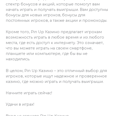
спектр бонусов и акций, которые помогут вам
начать играть и получать выигрыши. Вам доступны
бонусы для новых игроков, бонусы для
постоянных игроков, а также акции и промокоды.
Кроме того, Pin Up Казино предлагает игрокам
возможность играть в любое время и из любого
места, где есть доступ к интернету. Это означает,
что вы можете играть на своем смартфоне,
планшете или компьютере, где бы вы не
находились.
В целом, Pin Up Казино – это отличный выбор для
игроков, которые ищут надежное и проверенное
казино, где можно играть и получать выигрыши.
Начните играть сейчас!
Удачи в играх!
Вход на зеркало Pin Up Казино