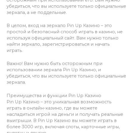
убедиться, что вы используете только официальные
зеркала, а не поддельные.
В целом, вход на зеркало Pin Up Казино – это
простой и безопасный способ играть в казино, не
используя официальный сайт. Вам нужно только
найти зеркало, зарегистрироваться и начать
играть.
Важно! Вам нужно быть осторожным при
использовании зеркала Pin Up Казино, и
убедиться, что вы используете только официальные
зеркала.
Преимущества и функции Pin Up Казино
Pin Up Казино – это уникальная возможность
играть в онлайн-казино, где вы можете
насладиться игрой на деньги и получать реальные
выигрыши. В Pin Up Казино вы можете играть в
более 3000 игр, включая слоты, карточные игры,
рулетку и другие.