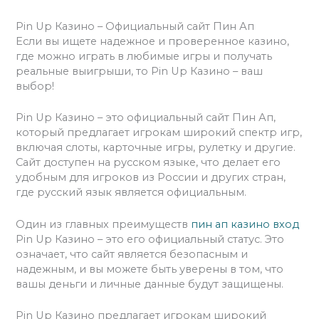
Pin Up Казино – Официальный сайт Пин Ап
Если вы ищете надежное и проверенное казино,
где можно играть в любимые игры и получать
реальные выигрыши, то Pin Up Казино – ваш
выбор!
Pin Up Казино – это официальный сайт Пин Ап,
который предлагает игрокам широкий спектр игр,
включая слоты, карточные игры, рулетку и другие.
Сайт доступен на русском языке, что делает его
удобным для игроков из России и других стран,
где русский язык является официальным.
Один из главных преимуществ
пин ап казино вход
Pin Up Казино – это его официальный статус. Это
означает, что сайт является безопасным и
надежным, и вы можете быть уверены в том, что
вашы деньги и личные данные будут защищены.
Pin Up Казино предлагает игрокам широкий