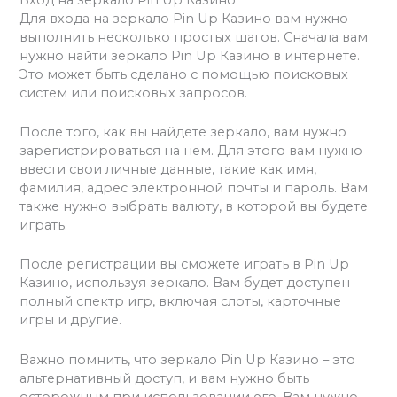
Для входа на зеркало Pin Up Казино вам нужно
выполнить несколько простых шагов. Сначала вам
нужно найти зеркало Pin Up Казино в интернете.
Это может быть сделано с помощью поисковых
систем или поисковых запросов.
После того, как вы найдете зеркало, вам нужно
зарегистрироваться на нем. Для этого вам нужно
ввести свои личные данные, такие как имя,
фамилия, адрес электронной почты и пароль. Вам
также нужно выбрать валюту, в которой вы будете
играть.
После регистрации вы сможете играть в Pin Up
Казино, используя зеркало. Вам будет доступен
полный спектр игр, включая слоты, карточные
игры и другие.
Важно помнить, что зеркало Pin Up Казино – это
альтернативный доступ, и вам нужно быть
осторожным при использовании его. Вам нужно