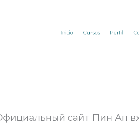
Inicio
Cursos
Perfil
C
 Официальный сайт Пин Ап в