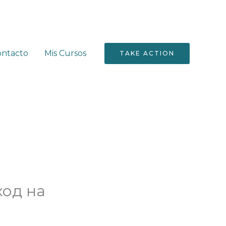
ontacto
Mis Cursos
TAKE ACTION
ход на