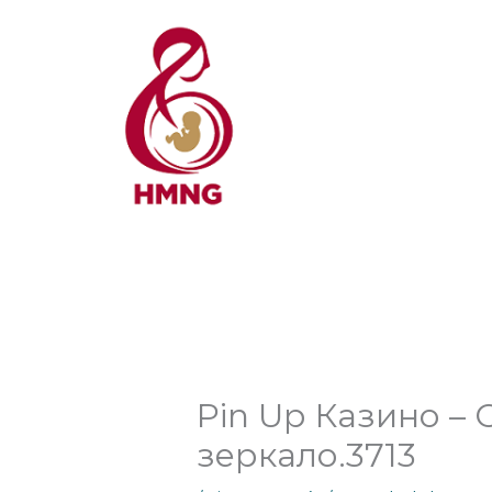
Ir
al
contenido
Pin Up Казино –
зеркало.3713