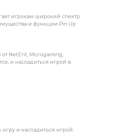
агает игрокам широкий спектр
имущества и функции Pin Up
от NetEnt, Microgaming,
тся, и насладиться игрой в
 игру и насладиться игрой.