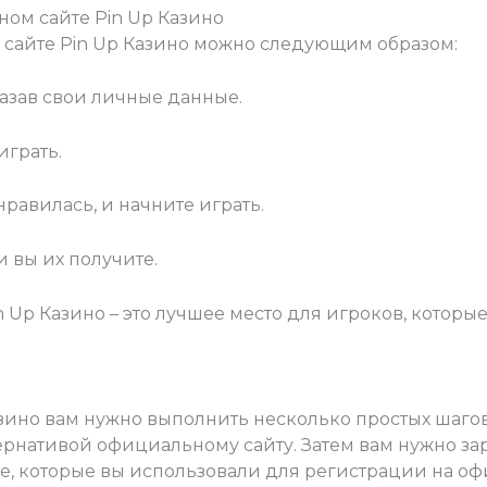
ном сайте Pin Up Казино
 сайте Pin Up Казино можно следующим образом:
казав свои личные данные.
играть.
нравилась, и начните играть.
 вы их получите.
 Up Казино – это лучшее место для игроков, котор
.
азино вам нужно выполнить несколько простых шагов
тернативой официальному сайту. Затем вам нужно за
ые, которые вы использовали для регистрации на оф