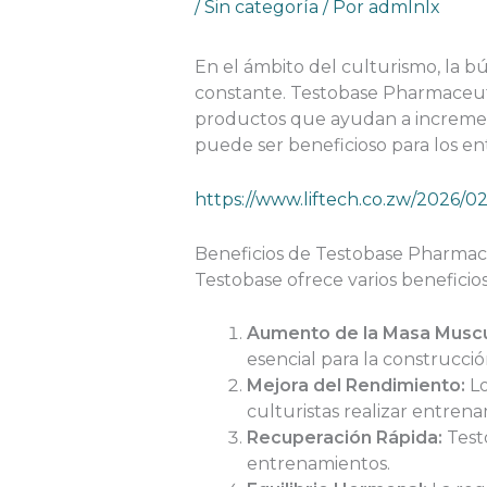
/
Sin categoría
/ Por
admlnlx
En el ámbito del culturismo, la 
constante. Testobase Pharmaceutic
productos que ayudan a increment
puede ser beneficioso para los en
https://www.liftech.co.zw/2026/0
Beneficios de Testobase Pharmace
Testobase ofrece varios beneficios
Aumento de la Masa Muscu
esencial para la construcci
Mejora del Rendimiento:
Lo
culturistas realizar entren
Recuperación Rápida:
Test
entrenamientos.