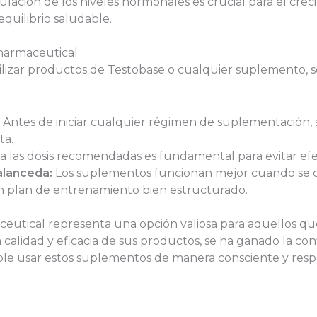
ulación de los niveles hormonales es crucial para el cre
quilibrio saludable.
harmaceutical
tilizar productos de Testobase o cualquier suplemento,
Antes de iniciar cualquier régimen de suplementación,
ta.
a las dosis recomendadas es fundamental para evitar ef
alanceda:
Los suplementos funcionan mejor cuando se
n plan de entrenamiento bien estructurado.
eutical representa una opción valiosa para aquellos qu
calidad y eficacia de sus productos, se ha ganado la con
e usar estos suplementos de manera consciente y resp