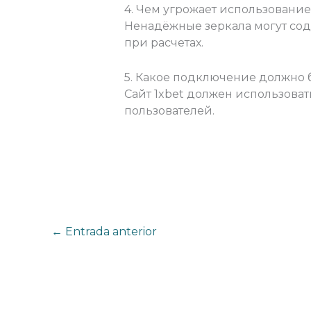
4. Чем угрожает использовани
Ненадёжные зеркала могут сод
при расчетах.
5. Какое подключение должно б
Сайт 1xbet должен использоват
пользователей.
←
Entrada anterior