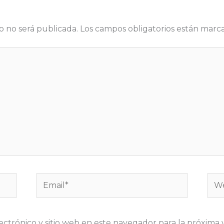
o no será publicada.
Los campos obligatorios están mar
Email*
We
ctrónico y sitio web en este navegador para la próxima