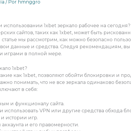
ía
/ Por
hmnggro
ри использовании 1xbet зеркало рабочее на сегодня?
ских сайтов, таких как 1xbet, может быть рискованн
й статье мы рассмотрим, как можно безопасно поль
 свои данные и средства. Следуя рекомендациям, 
и играми в полной мере.
кало 1xbet?
такие как 1xbet, позволяют обойти блокировки и пр
 важно понимать, что не все зеркала одинаково без
ключают в себя:
ным и функционалу сайта.
и использовать VPN или другие средства обхода бл
 и истории игр.
 аккаунта и его правомерности.