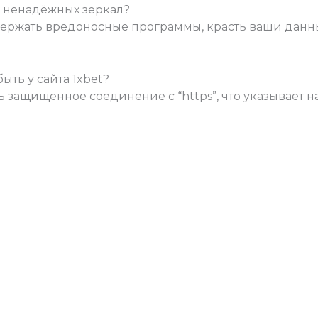
е ненадёжных зеркал?
ержать вредоносные программы, красть ваши данн
ыть у сайта 1xbet?
ь защищенное соединение с “https”, что указывает н