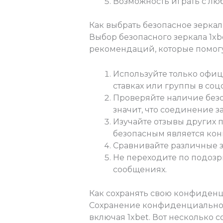
Возможность играть с лю
Как выбрать безопасное зеркал
Выбор безопасного зеркала 1xb
рекомендаций, которые помогут
Используйте только офиц
ставках или группы в соц
Проверяйте наличие безопа
значит, что соединение 
Изучайте отзывы других 
безопасным является кон
Сравнивайте различные зе
Не переходите по подозр
сообщениях.
Как сохранять свою конфиденц
Сохранение конфиденциальнос
включая 1xbet. Вот несколько 