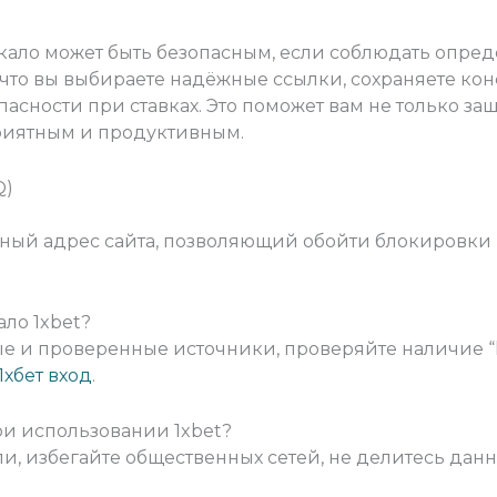
ркало может быть безопасным, если соблюдать опр
 что вы выбираете надёжные ссылки, сохраняете к
сности при ставках. Это поможет вам не только защ
риятным и продуктивным.
Q)
ивный адрес сайта, позволяющий обойти блокировки 
ало 1xbet?
 и проверенные источники, проверяйте наличие “ht
1хбет вход
.
ри использовании 1xbet?
и, избегайте общественных сетей, не делитесь дан