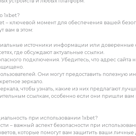
бых устройств и любых платформ.
о 1xbet?
et – ключевой момент для обеспечения вашей безоп
 вам в этом:
иальные источники информации или доверенные сай
сетях, где обсуждают актуальные ссылки.
сного подключения. Убедитесь, что адрес сайта начи
защищено.
пользователей. Они могут предоставить полезную и
кретное зеркало.
ркала, чтобы узнать, какие из них предлагают луч
ительным ссылкам, особенно если они пришли вам 
иальность при использовании 1xbet?
ти – важный аспект безопасности при использован
советов, которые помогут вам защитить ваши личные