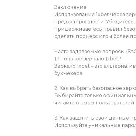
Заключение
Использование 1xbet через зе
предосторожности. Убедитесь,
придерживаетесь правил безопа
сделать процесс игры более п
Часто задаваемые вопросы (FA
1. Что такое зеркало 1xbet?
Зеркало 1xbet – это альтернат
букмекера.
2. Как выбрать безопасное зерк
Выбирайте только официальные
читайте отзывы пользователей
3. Как защитить свои данные п
Используйте уникальные парол