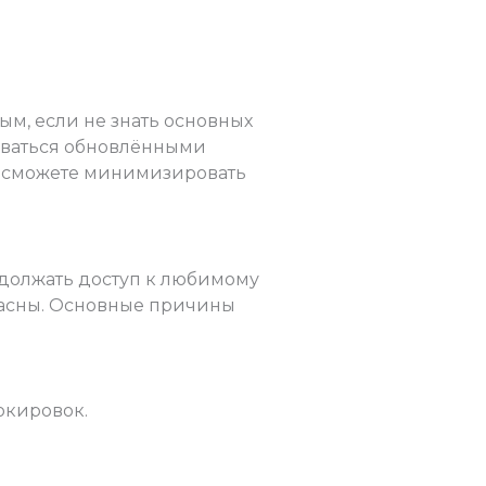
ым, если не знать основных
зоваться обновлёнными
вы сможете минимизировать
одолжать доступ к любимому
опасны. Основные причины
окировок.