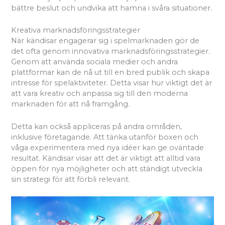
bättre beslut och undvika att hamna i svåra situationer.
Kreativa marknadsföringsstrategier
När kändisar engagerar sig i spelmarknaden gör de
det ofta genom innovativa marknadsföringsstrategier.
Genom att använda sociala medier och andra
plattformar kan de nå ut till en bred publik och skapa
intresse för spelaktiviteter. Detta visar hur viktigt det är
att vara kreativ och anpassa sig till den moderna
marknaden för att nå framgång.
Detta kan också appliceras på andra områden,
inklusive företagande. Att tänka utanför boxen och
våga experimentera med nya idéer kan ge oväntade
resultat. Kändisar visar att det är viktigt att alltid vara
öppen för nya möjligheter och att ständigt utveckla
sin strategi för att förbli relevant.