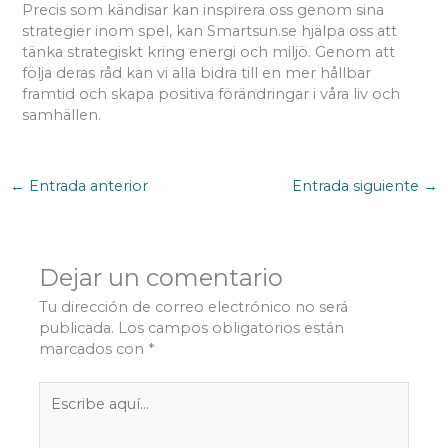
Precis som kändisar kan inspirera oss genom sina
strategier inom spel, kan Smartsun.se hjälpa oss att
tänka strategiskt kring energi och miljö. Genom att
följa deras råd kan vi alla bidra till en mer hållbar
framtid och skapa positiva förändringar i våra liv och
samhällen.
←
Entrada anterior
Entrada siguiente
→
Dejar un comentario
Tu dirección de correo electrónico no será
publicada.
Los campos obligatorios están
marcados con
*
Escribe
aquí...