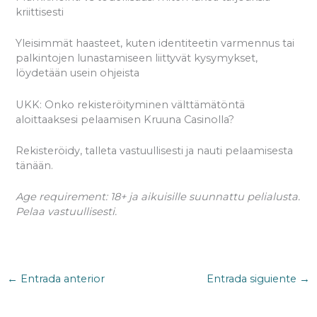
kriittisesti
Yleisimmät haasteet, kuten identiteetin varmennus tai
palkintojen lunastamiseen liittyvät kysymykset,
löydetään usein ohjeista
UKK: Onko rekisteröityminen välttämätöntä
aloittaaksesi pelaamisen Kruuna Casinolla?
Rekisteröidy, talleta vastuullisesti ja nauti pelaamisesta
tänään.
Age requirement: 18+ ja aikuisille suunnattu pelialusta.
Pelaa vastuullisesti.
←
Entrada anterior
Entrada siguiente
→