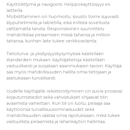
Käyttöliittymä ja navigointi: Helppokäyttöisyys eri
laitteilla
Mobiilittaminen on huomioitu: sivusto toimii sujuvasti
älypuhelimella ja tabletilla, eikä erillistä sovellusta
välttämättä tarvita. Responsiivinen suunnittelu
mahdollistaa pelaamisen missä tahansa ja milloin
tahansa, kunhan laite tukee verkkoselainta.
Tietoturva- ja yksityisyyskysymyksiä käsitellään
standardien mukaan: käyttäjätietoja käsitellään
vastuullisesti ja suojataan asianmukaisin tavoin. Käyttäjä
saa myös mahdollisuuden hallita omia tietojaan ja
asetuksiaan turvallisesti.
Uudelle käyttäjälle rekisteröityminen on suora prosessi:
kirjautumistiedot sekä vahvistukset ohjaavat tilin
avaamista vaiheittain. Kun tili on luotu, pelaaja saa
käyttöönsä turvallisuusominaisuudet sekä
mahdollisuuden säätää omia rajoituksiaan, mikä tukee
vastuullista pelaamista ja rahankäytön hallintaa.