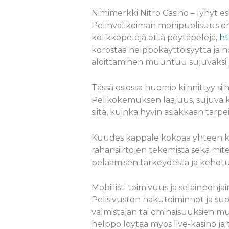
Nimimerkki Nitro Casino – lyhyt es
Pelinvalikoiman monipuolisuus on y
kolikkopelejä että pöytäpelejä,
ht
korostaa helppokäyttöisyyttä ja n
aloittaminen muuntuu sujuvaksi j
Tässä osiossa huomio kiinnittyy si
Pelikokemuksen laajuus, sujuva kä
siitä, kuinka hyvin asiakkaan tarp
Kuudes kappale kokoaa yhteen käyt
rahansiirtojen tekemistä sekä mit
pelaamisen tärkeydestä ja kehotus 
Mobiilisti toimivuus ja selainpohja
Pelisivuston hakutoiminnot ja suo
valmistajan tai ominaisuuksien mu
helppo löytää myös live-kasino ja