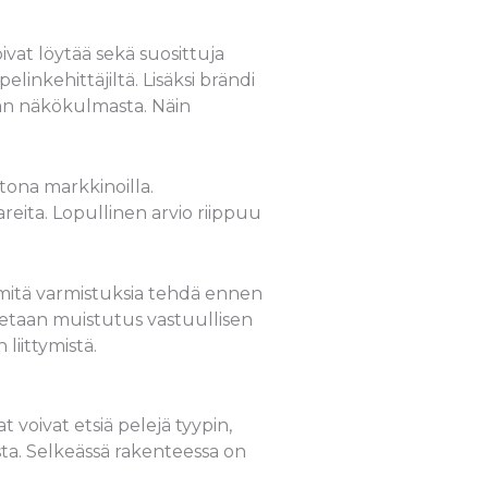
ivat löytää sekä suosittuja
elinkehittäjiltä. Lisäksi brändi
jan näkökulmasta. Näin
htona markkinoilla.
eita. Lopullinen arvio riippuu
 mitä varmistuksia tehdä ennen
netaan muistutus vastuullisen
liittymistä.
voivat etsiä pelejä tyypin,
sta. Selkeässä rakenteessa on