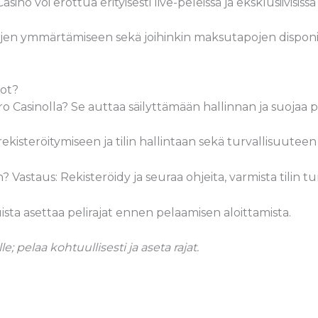
ino voi erottua erityisesti live-peleissä ja eksklusiivisissa s
tojen ymmärtämiseen sekä joihinkin maksutapojen disponib
dot?
o Casinolla? Se auttaa säilyttämään hallinnan ja suojaa pela
ekisteröitymiseen ja tilin hallintaan sekä turvallisuuteen
 Vastaus: Rekisteröidy ja seuraa ohjeita, varmista tilin t
uista asettaa pelirajat ennen pelaamisen aloittamista.
e; pelaa kohtuullisesti ja aseta rajat.