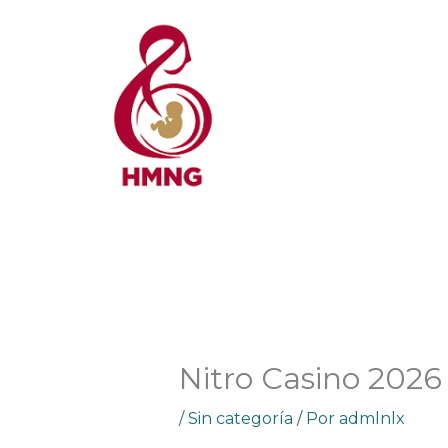
Ir
al
contenido
Nitro Casino 2026
/
Sin categoría
/ Por
admlnlx