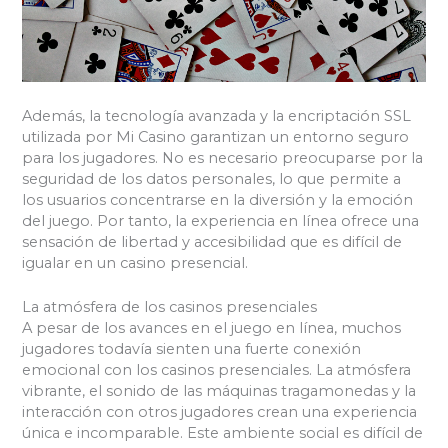
Además, la tecnología avanzada y la encriptación SSL
utilizada por Mi Casino garantizan un entorno seguro
para los jugadores. No es necesario preocuparse por la
seguridad de los datos personales, lo que permite a
los usuarios concentrarse en la diversión y la emoción
del juego. Por tanto, la experiencia en línea ofrece una
sensación de libertad y accesibilidad que es difícil de
igualar en un casino presencial.
La atmósfera de los casinos presenciales
A pesar de los avances en el juego en línea, muchos
jugadores todavía sienten una fuerte conexión
emocional con los casinos presenciales. La atmósfera
vibrante, el sonido de las máquinas tragamonedas y la
interacción con otros jugadores crean una experiencia
única e incomparable. Este ambiente social es difícil de