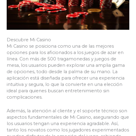
Descubre Mi Casino
Mi Casino se posiciona como una de las mejores
opciones para los aficionados a los juegos de azar en
línea. Con más de 500 tragamonedas y juegos de
mesa, los usuarios pueden explorar una amplia gama
de opciones, todo desde la palma de su mano. La
aplicación está diseñada para ofrecer una experiencia
intuitiva y segura, lo que la convierte en una elección
ideal para quienes buscan entretenimiento sin
complicaciones.
Además, la atención al cliente y el soporte técnico son
aspectos fundamentales de Mi Casino, asegurando que
los usuarios tengan una experiencia agradable. Así,
tanto los novatos como los jugadores experimentados