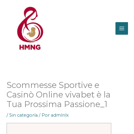
Ir
al
contenido
Scommesse Sportive e
Casinò Online vivabet è la
Tua Prossima Passione_1
/
Sin categoría
/ Por
admlnlx