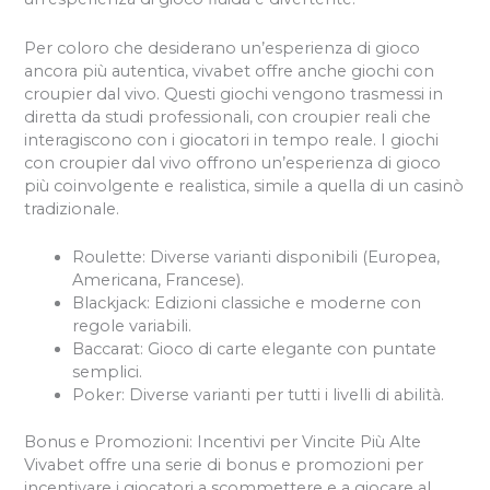
Per coloro che desiderano un’esperienza di gioco
ancora più autentica, vivabet offre anche giochi con
croupier dal vivo. Questi giochi vengono trasmessi in
diretta da studi professionali, con croupier reali che
interagiscono con i giocatori in tempo reale. I giochi
con croupier dal vivo offrono un’esperienza di gioco
più coinvolgente e realistica, simile a quella di un casinò
tradizionale.
Roulette: Diverse varianti disponibili (Europea,
Americana, Francese).
Blackjack: Edizioni classiche e moderne con
regole variabili.
Baccarat: Gioco di carte elegante con puntate
semplici.
Poker: Diverse varianti per tutti i livelli di abilità.
Bonus e Promozioni: Incentivi per Vincite Più Alte
Vivabet offre una serie di bonus e promozioni per
incentivare i giocatori a scommettere e a giocare al