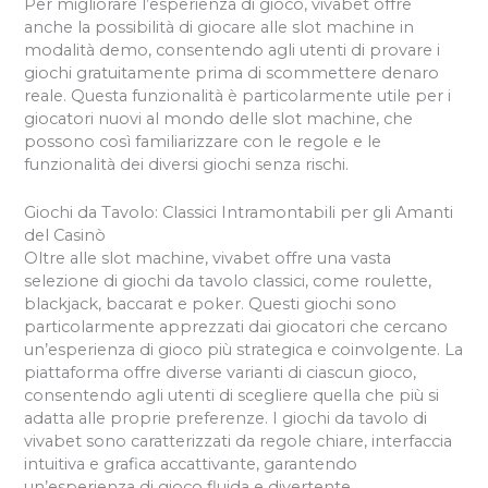
Per migliorare l’esperienza di gioco, vivabet offre
anche la possibilità di giocare alle slot machine in
modalità demo, consentendo agli utenti di provare i
giochi gratuitamente prima di scommettere denaro
reale. Questa funzionalità è particolarmente utile per i
giocatori nuovi al mondo delle slot machine, che
possono così familiarizzare con le regole e le
funzionalità dei diversi giochi senza rischi.
Giochi da Tavolo: Classici Intramontabili per gli Amanti
del Casinò
Oltre alle slot machine, vivabet offre una vasta
selezione di giochi da tavolo classici, come roulette,
blackjack, baccarat e poker. Questi giochi sono
particolarmente apprezzati dai giocatori che cercano
un’esperienza di gioco più strategica e coinvolgente. La
piattaforma offre diverse varianti di ciascun gioco,
consentendo agli utenti di scegliere quella che più si
adatta alle proprie preferenze. I giochi da tavolo di
vivabet sono caratterizzati da regole chiare, interfaccia
intuitiva e grafica accattivante, garantendo
un’esperienza di gioco fluida e divertente.