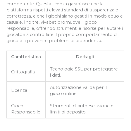
competente. Questa licenza garantisce che la
piattaforma rispetti elevati standard di trasparenza e
correttezza, e che i giochi siano gestiti in modo equo e
casuale. Inoltre, vivabet promuove il gioco
responsabile, offrendo strumenti e risorse per aiutare i
giocatori a controllare il proprio comportamento di
gioco e a prevenire problemi di dipendenza.
Caratteristica
Dettagli
Tecnologie SSL per proteggere
Crittografia
i dati.
Autorizzazione valida per il
Licenza
gioco online.
Gioco
Strumenti di autoesclusione e
Responsabile
limiti di deposito.