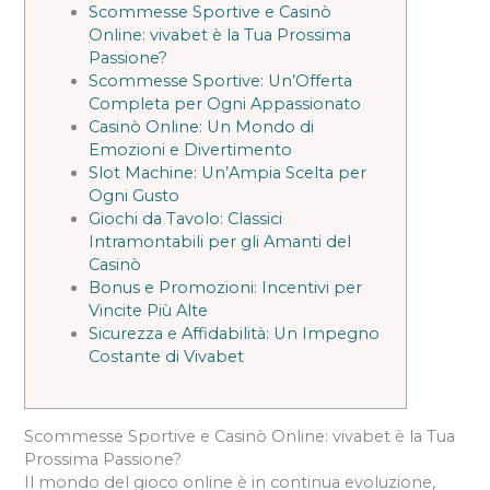
Scommesse Sportive e Casinò
Online: vivabet è la Tua Prossima
Passione?
Scommesse Sportive: Un’Offerta
Completa per Ogni Appassionato
Casinò Online: Un Mondo di
Emozioni e Divertimento
Slot Machine: Un’Ampia Scelta per
Ogni Gusto
Giochi da Tavolo: Classici
Intramontabili per gli Amanti del
Casinò
Bonus e Promozioni: Incentivi per
Vincite Più Alte
Sicurezza e Affidabilità: Un Impegno
Costante di Vivabet
Scommesse Sportive e Casinò Online: vivabet è la Tua
Prossima Passione?
Il mondo del gioco online è in continua evoluzione,