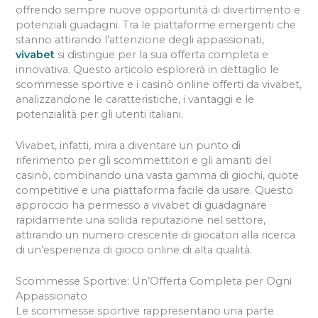
offrendo sempre nuove opportunità di divertimento e
potenziali guadagni. Tra le piattaforme emergenti che
stanno attirando l’attenzione degli appassionati,
vivabet
si distingue per la sua offerta completa e
innovativa. Questo articolo esplorerà in dettaglio le
scommesse sportive e i casinò online offerti da vivabet,
analizzandone le caratteristiche, i vantaggi e le
potenzialità per gli utenti italiani.
Vivabet, infatti, mira a diventare un punto di
riferimento per gli scommettitori e gli amanti del
casinò, combinando una vasta gamma di giochi, quote
competitive e una piattaforma facile da usare. Questo
approccio ha permesso a vivabet di guadagnare
rapidamente una solida reputazione nel settore,
attirando un numero crescente di giocatori alla ricerca
di un’esperienza di gioco online di alta qualità.
Scommesse Sportive: Un’Offerta Completa per Ogni
Appassionato
Le scommesse sportive rappresentano una parte