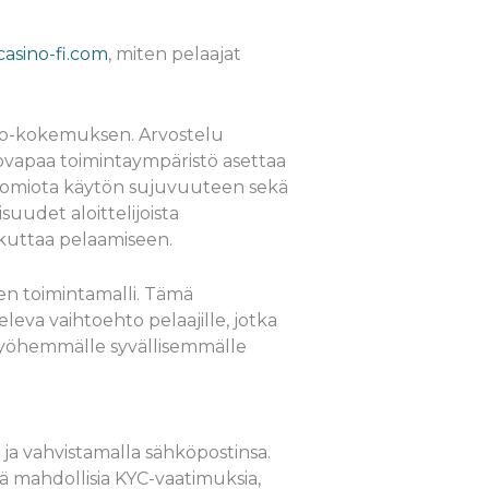
casino-fi.com
, miten pelaajat
sino-kokemuksen. Arvostelu
ovapaa toimintaympäristö asettaa
n huomiota käytön sujuvuuteen sekä
uudet aloittelijoista
ikuttaa pelaamiseen.
en toimintamalli. Tämä
eleva vaihtoehto pelaajille, jotka
yöhemmälle syvällisemmälle
 ja vahvistamalla sähköpostinsa.
 mahdollisia KYC-vaatimuksia,