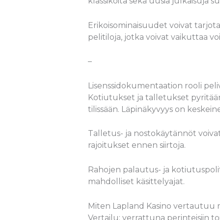
klassikoita sekä uusia julkaisuja 
Erikoisominaisuudet voivat tarjota 
pelitiloja, jotka voivat vaikuttaa
–
Lisenssidokumentaation rooli pe
Kotiutukset ja talletukset pyritää
tilissään. Läpinäkyvyys on keskein
Talletus- ja nostokäytännöt voivat
rajoitukset ennen siirtoja.
Rahojen palautus- ja kotiutuspoliti
mahdolliset käsittelyajat.
Miten Lapland Kasino vertautuu m
Vertailu: verrattuna perinteisiin t