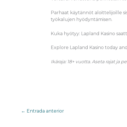
Parhaat käytännöt aloittelijoille 
työkalujen hyödyntämisen.
Kuka hyötyy: Lapland Kasino saattaa
Explore Lapland Kasino today and
Ikäraja: 18+ vuotta. Aseta rajat ja pe
←
Entrada anterior