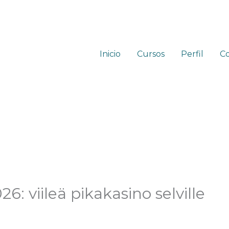
Inicio
Cursos
Perfil
C
6: viileä pikakasino selville