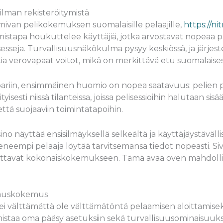
ilman rekisteröitymistä
imivan pelikokemuksen suomalaisille pelaajille,
https://nit
mistapa houkuttelee käyttäjiä, jotka arvostavat nopeaa pä
esseja. Turvallisuusnäkökulma pysyy keskiössä, ja järjes
tia verovapaat voitot, mikä on merkittävä etu suomalaises
ariin, ensimmäinen huomio on nopea saatavuus: pelien pa
isesti niissä tilanteissa, joissa pelisessioihin halutaan sisä
ttä suojaaviin toimintatapoihin.
o näyttää ensisilmäyksellä selkeältä ja käyttäjäystävälli
kokeneempi pelaaja löytää tarvitsemansa tiedot nopeasti. 
aikuttavat kokonaiskokemukseen. Tämä avaa oven mahdolli
selauskokemus
 ei välttämättä ole välttämätöntä pelaamisen aloittamisek
rmistaa oma pääsy asetuksiin sekä turvallisuusominaisuuk