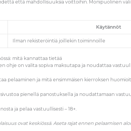
dettä että mahdollisuuksia voittoihin. Monipuolinen valik
Käytännöt
Ilman rekisteröintiä joillekin toiminnoille
ssä: mitä kannattaa tietää
nen ohje on valita sopiva maksutapa ja noudattaa vastuul
ittaa pelaaminen ja mitä ensimmäisen kierroksen huomioi
sivustoa pienellä panostuksella ja noudattamaan vastuul
osta ja pelaa vastuullisesti – 18+.
aisuus ovat keskiössä. Aseta rajat ennen pelaamisen aloi