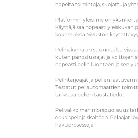
nopeita toimintoja, suojattuja yhte
Platformin yleisilme on yksinkertai
Käyttäjä saa nopeasti yleiskuvan p
kokemuksia. Sivuston käytettävyys a
Pelinäkymä on suunniteltu visuaalis
kuten panostusrajat ja voittojen 
nopeasti pelin luonteen ja sen yk
Pelintarjoajat ja pelien laatuvarm
Testatut peliautomaattien toimitt
tarkistaa pelien taustatiedot.
Pelivalikoiman monipuolisuus tarko
erikoispelejä sisältäen. Pelaajat l
hakuprosesseja.