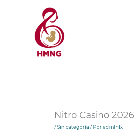
Ir
al
contenido
Nitro Casino 202
/
Sin categoría
/ Por
admlnlx