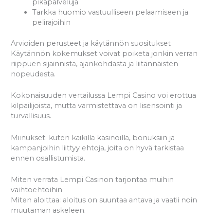
pikapalveluja
Tarkka huomio vastuulliseen pelaamiseen ja
pelirajoihin
Arvioiden perusteet ja käytännön suositukset
Käytännön kokemukset voivat poiketa jonkin verran
riippuen sijainnista, ajankohdasta ja liitännäisten
nopeudesta.
Kokonaisuuden vertailussa Lempi Casino voi erottua
kilpailijoista, mutta varmistettava on lisensointi ja
turvallisuus.
Miinukset: kuten kaikilla kasinoilla, bonuksiin ja
kampanjoihin liittyy ehtoja, joita on hyvä tarkistaa
ennen osallistumista.
Miten verrata Lempi Casinon tarjontaa muihin
vaihtoehtoihin
Miten aloittaa: aloitus on suuntaa antava ja vaatii noin
muutaman askeleen.