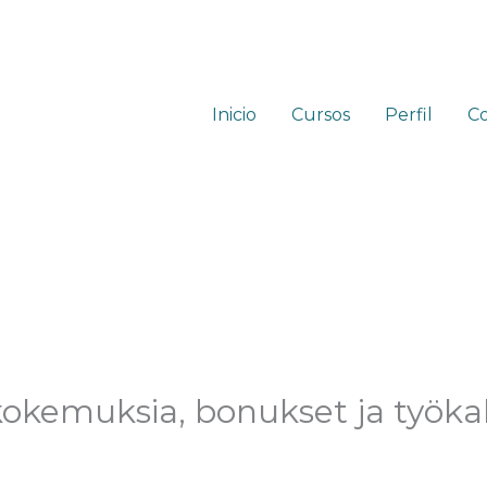
Inicio
Cursos
Perfil
C
kokemuksia, bonukset ja työkal