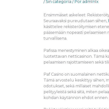
/
Sin categoría
/ Por
admlnlx
Ensimmäiset askeleet: Rekisteröit
Seuraavaksi pureudutaan siihen,
käsittelee rekisteröitymisen etene
pääsemään nopeasti pelaamisen mak
turvallisena.
Pafissa menestyminen alkaa oikealla
luotettavan netticasinon. Tämä k
pelaamisen rajoittamiseen sekä til
Paf Casino on suomalainen nettika
Tämä arvostelu keskittyy siihen, m
odotukset, sekä millaiset mahdolli
pelityyleistä sekä siitä, miten pel
kohdan käytännön ehdot ennen p