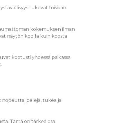
ystävällisyys tukevat toisiaan.
aan saumattoman kokemuksen ilman
uvat näytön koolla kuin koosta
ahtuvat kootusti yhdessä paikassa.
.
 nopeutta, pelejä, tukea ja
musta. Tämä on tärkeä osa