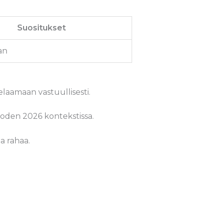
Suositukset
an
pelaamaan vastuullisesti.
uoden 2026 kontekstissa.
ta rahaa.