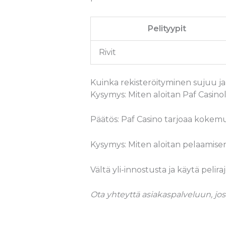
Pelityypit
Rivit
Kuinka rekisteröityminen sujuu ja
Kysymys: Miten aloitan Paf Casinoll
Päätös: Paf Casino tarjoaa kokemu
Kysymys: Miten aloitan pelaamisen P
Vältä yli-innostusta ja käytä pelir
Ota yhteyttä asiakaspalveluun, jos